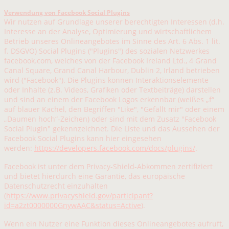
Verwendung von Facebook Social Plugins
Wir nutzen auf Grundlage unserer berechtigten Interessen (d.h.
Interesse an der Analyse, Optimierung und wirtschaftlichem
Betrieb unseres Onlineangebotes im Sinne des Art. 6 Abs. 1 lit.
f. DSGVO) Social Plugins ("Plugins") des sozialen Netzwerkes
facebook.com, welches von der Facebook Ireland Ltd., 4 Grand
Canal Square, Grand Canal Harbour, Dublin 2, Irland betrieben
wird ("Facebook"). Die Plugins können Interaktionselemente
oder Inhalte (z.B. Videos, Grafiken oder Textbeiträge) darstellen
und sind an einem der Facebook Logos erkennbar (weißes „f“
auf blauer Kachel, den Begriffen "Like", "Gefällt mir" oder einem
„Daumen hoch“-Zeichen) oder sind mit dem Zusatz "Facebook
Social Plugin" gekennzeichnet. Die Liste und das Aussehen der
Facebook Social Plugins kann hier eingesehen
werden:
https://developers.facebook.com/docs/plugins/
.
Facebook ist unter dem Privacy-Shield-Abkommen zertifiziert
und bietet hierdurch eine Garantie, das europäische
Datenschutzrecht einzuhalten
(
https://www.privacyshield.gov/participant?
id=a2zt0000000GnywAAC&status=Active
).
Wenn ein Nutzer eine Funktion dieses Onlineangebotes aufruft,