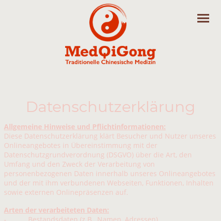
Datenschutzerklärung
Allgemeine Hinweise und Pflichtinformationen:
Diese Datenschutzerklärung klärt Besucher und Nutzer unseres
Onlineangebotes in Übereinstimmung mit der
Datenschutzgrundverordnung (DSGVO) über die Art, den
Umfang und den Zweck der Verarbeitung von
personenbezogenen Daten innerhalb unseres Onlineangebotes
und der mit ihm verbundenen Webseiten, Funktionen, Inhalten
sowie externen Onlinepräsenzen auf.
Arten der verarbeiteten Daten:
- Bestandsdaten (z.B., Namen, Adressen)