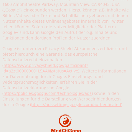
1600 Amphitheatre Parkway, Mountain View, CA 94043, USA
(„Google“), eingebunden werden. Hierzu können z.B. Inhalte wie
Bilder, Videos oder Texte und Schaltflächen gehören, mit denen
Nutzer Inhalte dieses Onlineangebotes innerhalb von Twitter
teilen können. Sofern die Nutzer Mitglieder der Plattform
Google+ sind, kann Google den Aufruf der o.g. Inhalte und
Funktionen den dortigen Profilen der Nutzer zuordnen.
Google ist unter dem Privacy-Shield-Abkommen zertifiziert und
bietet hierdurch eine Garantie, das europäische
Datenschutzrecht einzuhalten
(
https://www.privacyshield.gov/participant?
id=a2zt000000001L5AAI&status=Active
). Weitere Informationen
zur Datennutzung durch Google, Einstellungs- und
Widerspruchsmöglichkeiten, erfahren Sie in der
Datenschutzerklärung von Google
(
https://policies.google.com/technologies/ads
) sowie in den
Einstellungen für die Darstellung von Werbeeinblendungen
durch Google
(https://adssettings.google.com/authenticated
).